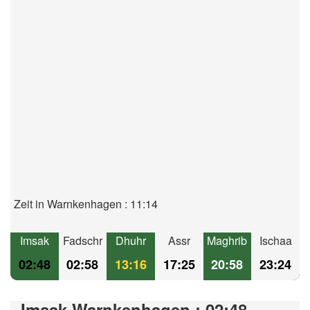
Zeit in Warnkenhagen : 11:14
Imsak
Fadschr
Dhuhr
Assr
Maghrib
Ischaa
02:48
02:58
13:16
17:25
20:58
23:24
Imsak Warnkenhagen : 02:48