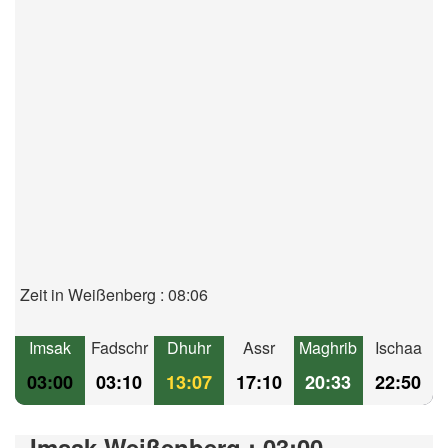
Zeit in Weißenberg : 08:06
Imsak
Fadschr
Dhuhr
Assr
Maghrib
Ischaa
03:00
03:10
13:07
17:10
20:33
22:50
Imsak Weißenberg : 03:00