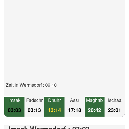
Zeit in Wermsdorf : 09:18
Imsak
Fadschr
Dhuhr
Assr
Maghrib
Ischaa
03:03
03:13
13:14
17:18
20:42
23:01
Imsak Wermsdorf : 03:03