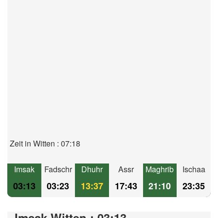
Zeit in Witten : 07:18
Imsak
Fadschr
Dhuhr
Assr
Maghrib
Ischaa
03:13
03:23
13:37
17:43
21:10
23:35
Imsak Witten : 03:13