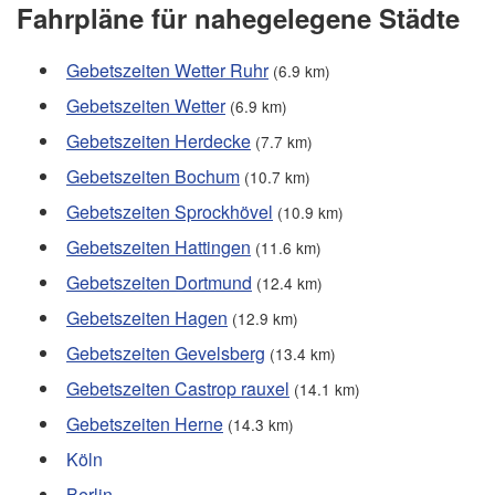
Fahrpläne für nahegelegene Städte
Gebetszeiten Wetter Ruhr
(6.9 km)
Gebetszeiten Wetter
(6.9 km)
Gebetszeiten Herdecke
(7.7 km)
Gebetszeiten Bochum
(10.7 km)
Gebetszeiten Sprockhövel
(10.9 km)
Gebetszeiten Hattingen
(11.6 km)
Gebetszeiten Dortmund
(12.4 km)
Gebetszeiten Hagen
(12.9 km)
Gebetszeiten Gevelsberg
(13.4 km)
Gebetszeiten Castrop rauxel
(14.1 km)
Gebetszeiten Herne
(14.3 km)
Köln
Berlin