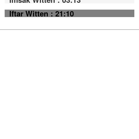
Iftar Witten : 21:10