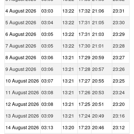
4 August 2026
03:03
13:22
17:32
21:06
23:31
5 August 2026
03:04
13:22
17:31
21:05
23:30
6 August 2026
03:05
13:22
17:31
21:03
23:29
7 August 2026
03:05
13:22
17:30
21:01
23:28
8 August 2026
03:06
13:21
17:29
20:59
23:27
9 August 2026
03:06
13:21
17:28
20:57
23:26
10 August 2026
03:07
13:21
17:27
20:55
23:25
11 August 2026
03:08
13:21
17:26
20:53
23:24
12 August 2026
03:08
13:21
17:25
20:51
23:20
13 August 2026
03:09
13:21
17:24
20:49
23:16
14 August 2026
03:13
13:20
17:23
20:46
23:12