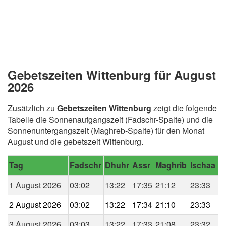
Gebetszeiten Wittenburg für August
2026
Zusätzlich zu
Gebetszeiten Wittenburg
zeigt die folgende
Tabelle die Sonnenaufgangszeit (Fadschr-Spalte) und die
Sonnenuntergangszeit (Maghreb-Spalte) für den Monat
August und die gebetszeit Wittenburg.
Tag
Fadschr
Dhuhr
Assr
Maghrib
Ischaa
1 August 2026
03:02
13:22
17:35
21:12
23:33
2 August 2026
03:02
13:22
17:34
21:10
23:33
3 August 2026
03:03
13:22
17:33
21:08
23:32