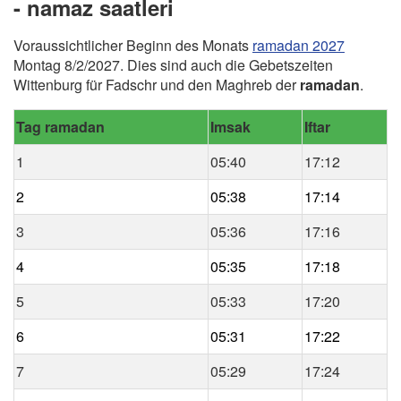
- namaz saatleri
Voraussichtlicher Beginn des Monats
ramadan 2027
Montag 8/2/2027. Dies sind auch die Gebetszeiten
Wittenburg für Fadschr und den Maghreb der
ramadan
.
Tag ramadan
Imsak
Iftar
1
05:40
17:12
2
05:38
17:14
3
05:36
17:16
4
05:35
17:18
5
05:33
17:20
6
05:31
17:22
7
05:29
17:24