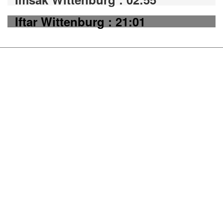
Iftar Wittenburg : 21:01