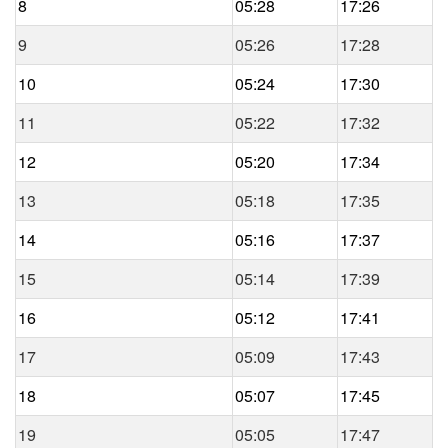
8
05:28
17:26
9
05:26
17:28
10
05:24
17:30
11
05:22
17:32
12
05:20
17:34
13
05:18
17:35
14
05:16
17:37
15
05:14
17:39
16
05:12
17:41
17
05:09
17:43
18
05:07
17:45
19
05:05
17:47