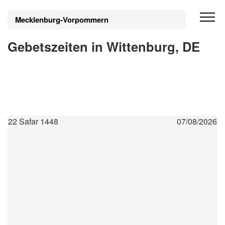
Mecklenburg-Vorpommern
Gebetszeiten in Wittenburg, DE
22 Safar 1448
07/08/2026