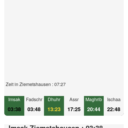
Zeit in Ziemetshausen : 07:27
Imsak
Fadschr
Dhuhr
Assr
Maghrib
Ischaa
03:38
03:48
13:23
17:25
20:44
22:48
Imsak Ziemetshausen : 03:38