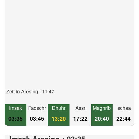
Zeit in Aresing : 11:47
Imsak
Fadschr
Dhuhr
Assr
Maghrib
Ischaa
03:35
03:45
13:20
17:22
20:40
22:44
Imsak Aresing : 03:35