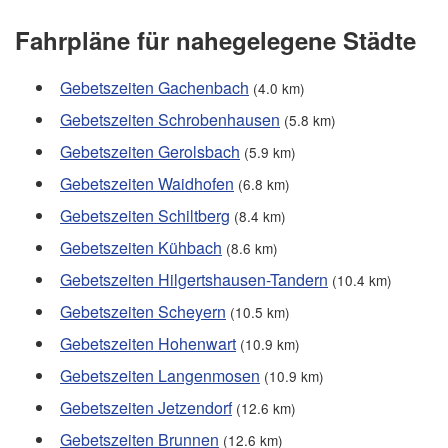
Fahrpläne für nahegelegene Städte
Gebetszeiten Gachenbach
(4.0 km)
Gebetszeiten Schrobenhausen
(5.8 km)
Gebetszeiten Gerolsbach
(5.9 km)
Gebetszeiten Waidhofen
(6.8 km)
Gebetszeiten Schiltberg
(8.4 km)
Gebetszeiten Kühbach
(8.6 km)
Gebetszeiten Hilgertshausen-Tandern
(10.4 km)
Gebetszeiten Scheyern
(10.5 km)
Gebetszeiten Hohenwart
(10.9 km)
Gebetszeiten Langenmosen
(10.9 km)
Gebetszeiten Jetzendorf
(12.6 km)
Gebetszeiten Brunnen
(12.6 km)