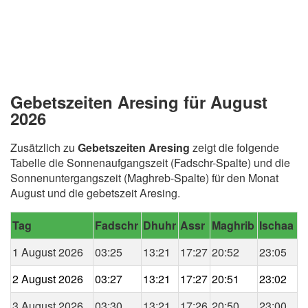
Gebetszeiten Aresing für August
2026
Zusätzlich zu
Gebetszeiten Aresing
zeigt die folgende
Tabelle die Sonnenaufgangszeit (Fadschr-Spalte) und die
Sonnenuntergangszeit (Maghreb-Spalte) für den Monat
August und die gebetszeit Aresing.
Tag
Fadschr
Dhuhr
Assr
Maghrib
Ischaa
1 August 2026
03:25
13:21
17:27
20:52
23:05
2 August 2026
03:27
13:21
17:27
20:51
23:02
3 August 2026
03:30
13:21
17:26
20:50
23:00