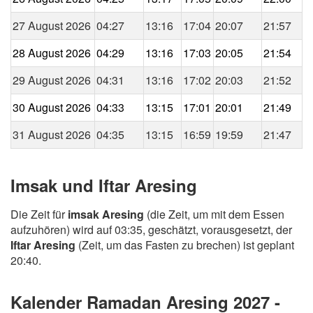
27 August 2026
04:27
13:16
17:04
20:07
21:57
28 August 2026
04:29
13:16
17:03
20:05
21:54
29 August 2026
04:31
13:16
17:02
20:03
21:52
30 August 2026
04:33
13:15
17:01
20:01
21:49
31 August 2026
04:35
13:15
16:59
19:59
21:47
Imsak und Iftar Aresing
Die Zeit für
imsak Aresing
(die Zeit, um mit dem Essen
aufzuhören) wird auf 03:35, geschätzt, vorausgesetzt, der
Iftar Aresing
(Zeit, um das Fasten zu brechen) ist geplant
20:40.
Kalender Ramadan Aresing 2027 -