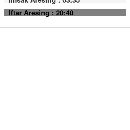
Iftar Aresing : 20:40