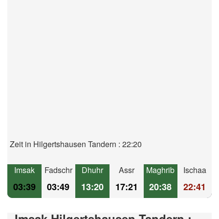
Zeit in Hilgertshausen Tandern : 22:20
Imsak
Fadschr
Dhuhr
Assr
Maghrib
Ischaa
03:39
03:49
13:20
17:21
20:38
22:41
Imsak Hilgertshausen-Tandern :