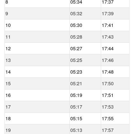
8
05:34
17:37
9
05:32
17:39
10
05:30
17:41
11
05:28
17:43
12
05:27
17:44
13
05:25
17:46
14
05:23
17:48
15
05:21
17:50
16
05:19
17:51
17
05:17
17:53
18
05:15
17:55
19
05:13
17:57