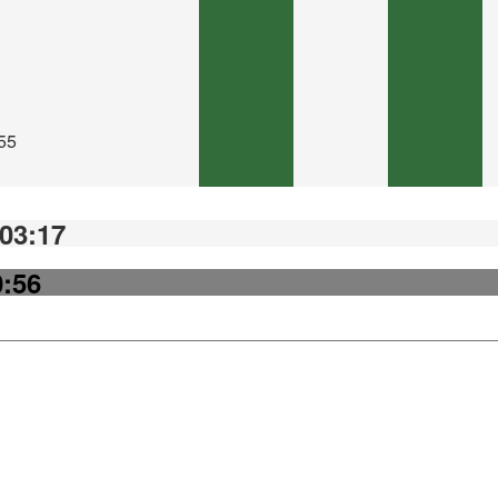
:55
03:17
0:56