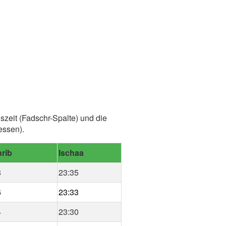
zeit (Fadschr-Spalte) und die
essen).
rib
Ischaa
8
23:35
6
23:33
4
23:30