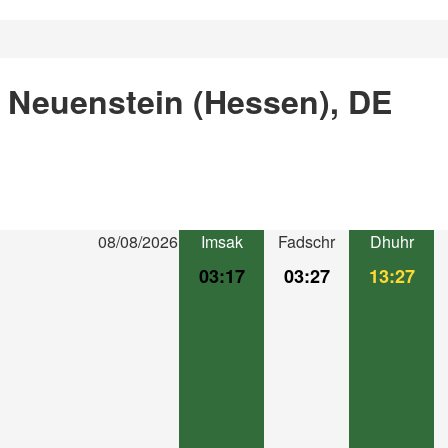
n Neuenstein (Hessen), DE
08/08/2026
Imsak
Fadschr
Dhuhr
03:17
03:27
13:27