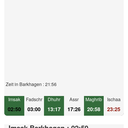
Zeit in Barkhagen : 21:56
Imsak
Fadschr
Dhuhr
Assr
Maghrib
Ischaa
02:50
03:00
13:17
17:26
20:58
23:25
Imsak Barkhagen : 02:50