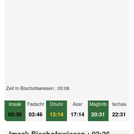
Zeit in Bischofswiesen : 05:08
Imsak
Fadschr
Dhuhr
Assr
Maghrib
Ischaa
03:36
03:46
13:14
17:14
20:31
22:31
Imsak Bischofswiesen : 03:36