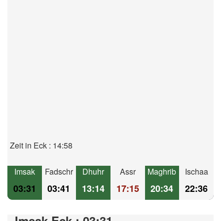
Zeit in Eck : 14:58
Imsak
Fadschr
Dhuhr
Assr
Maghrib
Ischaa
03:31
03:41
13:14
17:15
20:34
22:36
Imsak Eck : 03:31