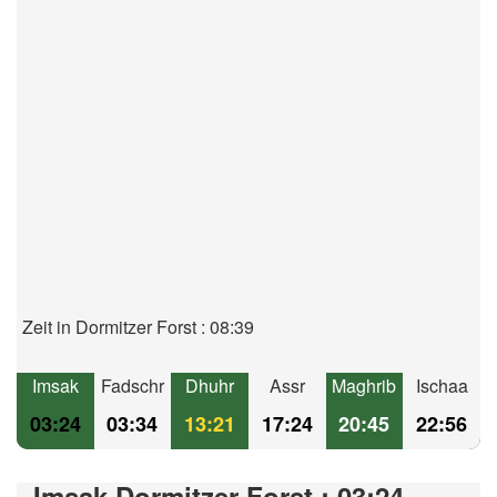
Zeit in Dormitzer Forst : 08:39
Imsak
Fadschr
Dhuhr
Assr
Maghrib
Ischaa
03:24
03:34
13:21
17:24
20:45
22:56
Imsak Dormitzer Forst : 03:24