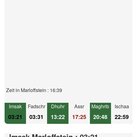
Zeit in Marloffstein : 16:39
Imsak
Fadschr
Dhuhr
Assr
Maghrib
Ischaa
03:21
03:31
13:22
17:25
20:48
22:59
Imsak Marloffstein : 03:21