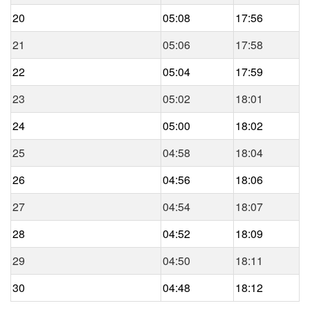
20
05:08
17:56
21
05:06
17:58
22
05:04
17:59
23
05:02
18:01
24
05:00
18:02
25
04:58
18:04
26
04:56
18:06
27
04:54
18:07
28
04:52
18:09
29
04:50
18:11
30
04:48
18:12