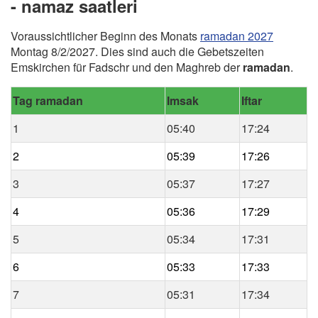
- namaz saatleri
Voraussichtlicher Beginn des Monats
ramadan 2027
Montag 8/2/2027. Dies sind auch die Gebetszeiten
Emskirchen für Fadschr und den Maghreb der
ramadan
.
Tag ramadan
Imsak
Iftar
1
05:40
17:24
2
05:39
17:26
3
05:37
17:27
4
05:36
17:29
5
05:34
17:31
6
05:33
17:33
7
05:31
17:34