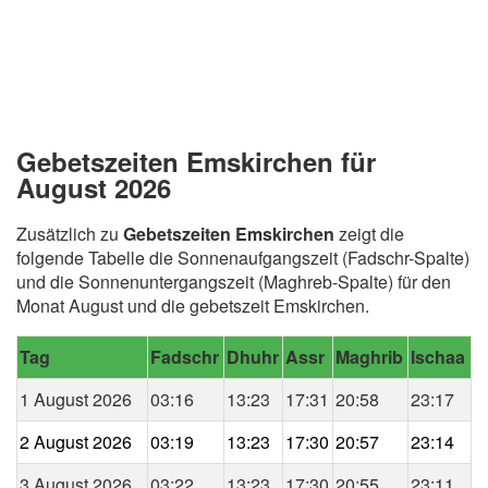
Gebetszeiten Emskirchen für
August 2026
Zusätzlich zu
Gebetszeiten Emskirchen
zeigt die
folgende Tabelle die Sonnenaufgangszeit (Fadschr-Spalte)
und die Sonnenuntergangszeit (Maghreb-Spalte) für den
Monat August und die gebetszeit Emskirchen.
Tag
Fadschr
Dhuhr
Assr
Maghrib
Ischaa
1 August 2026
03:16
13:23
17:31
20:58
23:17
2 August 2026
03:19
13:23
17:30
20:57
23:14
3 August 2026
03:22
13:23
17:30
20:55
23:11