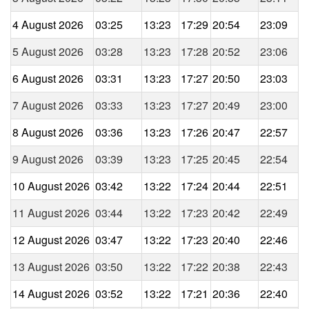
4 August 2026
03:25
13:23
17:29
20:54
23:09
5 August 2026
03:28
13:23
17:28
20:52
23:06
6 August 2026
03:31
13:23
17:27
20:50
23:03
7 August 2026
03:33
13:23
17:27
20:49
23:00
8 August 2026
03:36
13:23
17:26
20:47
22:57
9 August 2026
03:39
13:23
17:25
20:45
22:54
10 August 2026
03:42
13:22
17:24
20:44
22:51
11 August 2026
03:44
13:22
17:23
20:42
22:49
12 August 2026
03:47
13:22
17:23
20:40
22:46
13 August 2026
03:50
13:22
17:22
20:38
22:43
14 August 2026
03:52
13:22
17:21
20:36
22:40