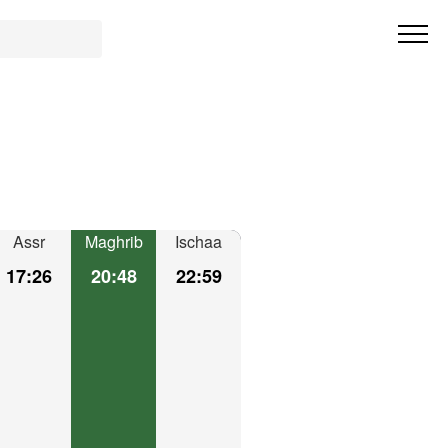
Assr
Maghrib
Ischaa
17:26
20:48
22:59