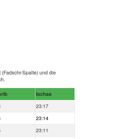
 (Fadschr-Spalte) und die
ch.
rib
Ischaa
8
23:17
6
23:14
5
23:11