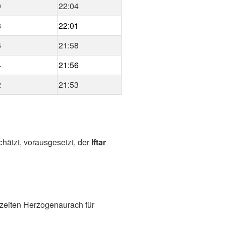
0
22:04
8
22:01
6
21:58
4
21:56
2
21:53
chätzt, vorausgesetzt, der
Iftar
zeiten Herzogenaurach für