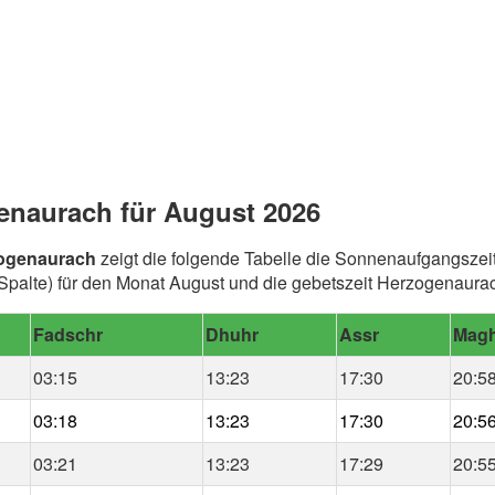
enaurach für August 2026
zogenaurach
zeigt die folgende Tabelle die Sonnenaufgangszeit
palte) für den Monat August und die gebetszeit Herzogenaura
Fadschr
Dhuhr
Assr
Magh
03:15
13:23
17:30
20:5
03:18
13:23
17:30
20:5
03:21
13:23
17:29
20:5