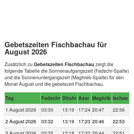
Gebetszeiten Fischbachau für
August 2026
Zusätzlich zu
Gebetszeiten Fischbachau
zeigt die
folgende Tabelle die Sonnenaufgangszeit (Fadschr-Spalte)
und die Sonnenuntergangszeit (Maghreb-Spalte) für den
Monat August und die gebetszeit Fischbachau.
Tag
Fadschr
Dhuhr
Assr
Maghrib
Ischaa
1 August 2026
03:30
13:19
17:24
20:47
22:56
2 August 2026
03:32
13:19
17:23
20:46
22:53
3 August 2026
03:35
13:18
17:22
20:44
22:51