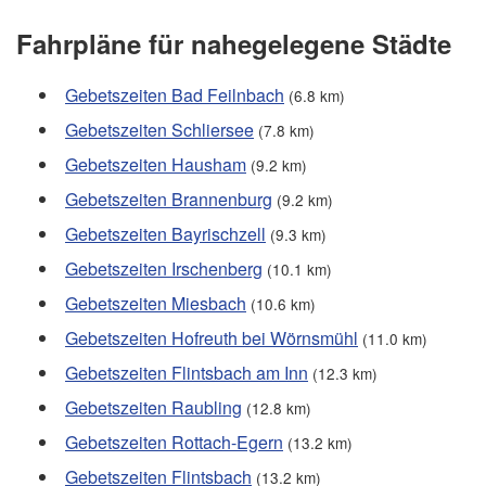
Fahrpläne für nahegelegene Städte
Gebetszeiten Bad Feilnbach
(6.8 km)
Gebetszeiten Schliersee
(7.8 km)
Gebetszeiten Hausham
(9.2 km)
Gebetszeiten Brannenburg
(9.2 km)
Gebetszeiten Bayrischzell
(9.3 km)
Gebetszeiten Irschenberg
(10.1 km)
Gebetszeiten Miesbach
(10.6 km)
Gebetszeiten Hofreuth bei Wörnsmühl
(11.0 km)
Gebetszeiten Flintsbach am Inn
(12.3 km)
Gebetszeiten Raubling
(12.8 km)
Gebetszeiten Rottach-Egern
(13.2 km)
Gebetszeiten Flintsbach
(13.2 km)