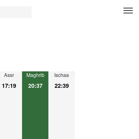
Assr
Maghrib
Ischaa
17:19
20:37
22:39