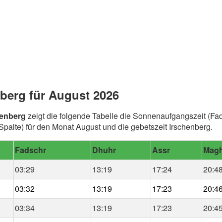
berg für August 2026
henberg
zeigt die folgende Tabelle die Sonnenaufgangszeit (Fad
alte) für den Monat August und die gebetszeit Irschenberg.
Fadschr
Dhuhr
Assr
Magh
03:29
13:19
17:24
20:4
03:32
13:19
17:23
20:4
03:34
13:19
17:23
20:4