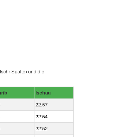
schr-Spalte) und die
rib
Ischaa
8
22:57
6
22:54
5
22:52