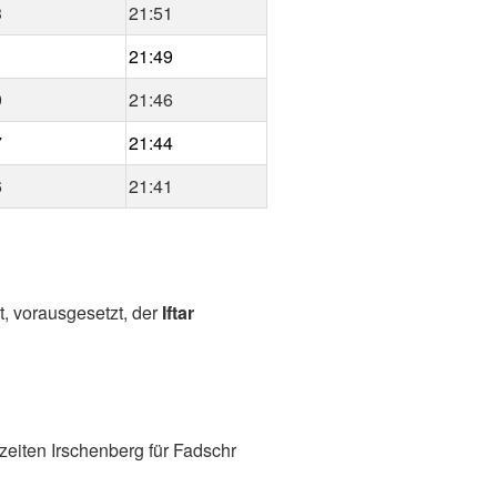
3
21:51
1
21:49
9
21:46
7
21:44
6
21:41
t, vorausgesetzt, der
Iftar
eiten Irschenberg für Fadschr