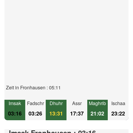
Zeit in Fronhausen : 05:11
Imsak
Fadschr
Dhuhr
Assr
Maghrib
Ischaa
03:16
03:26
13:31
17:37
21:02
23:22
Imsak Fronhausen : 03:16