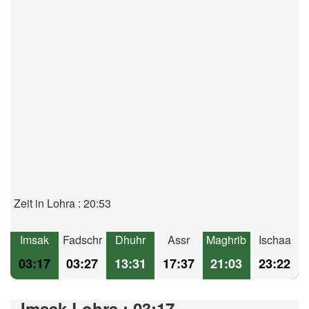
Zeit in Lohra : 20:53
Imsak
Fadschr
Dhuhr
Assr
Maghrib
Ischaa
03:17
03:27
13:31
17:37
21:03
23:22
Imsak Lohra : 03:17