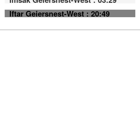
Iftar Geiersnest-West : 20:49