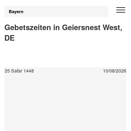
Bayern
Gebetszeiten in Geiersnest West,
DE
25 Safar 1448
10/08/2026