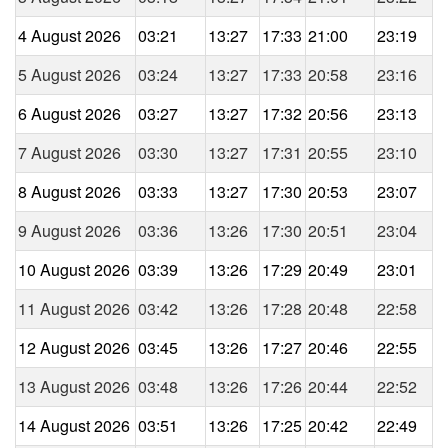
4 August 2026
03:21
13:27
17:33
21:00
23:19
5 August 2026
03:24
13:27
17:33
20:58
23:16
6 August 2026
03:27
13:27
17:32
20:56
23:13
7 August 2026
03:30
13:27
17:31
20:55
23:10
8 August 2026
03:33
13:27
17:30
20:53
23:07
9 August 2026
03:36
13:26
17:30
20:51
23:04
10 August 2026
03:39
13:26
17:29
20:49
23:01
11 August 2026
03:42
13:26
17:28
20:48
22:58
12 August 2026
03:45
13:26
17:27
20:46
22:55
13 August 2026
03:48
13:26
17:26
20:44
22:52
14 August 2026
03:51
13:26
17:25
20:42
22:49