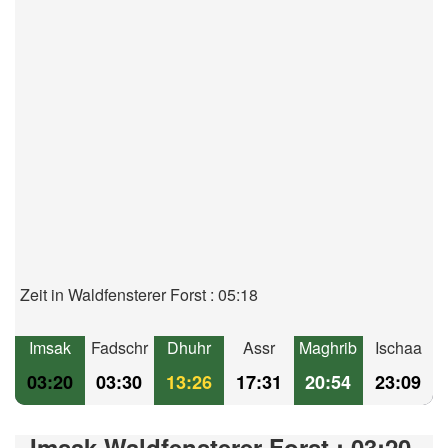
Zeit in Waldfensterer Forst : 05:18
Imsak
Fadschr
Dhuhr
Assr
Maghrib
Ischaa
03:20
03:30
13:26
17:31
20:54
23:09
Imsak Waldfensterer Forst : 03:20