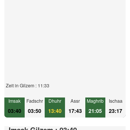
Zeit in Gilzem : 11:33
Imsak
Fadschr
Dhuhr
Assr
Maghrib
Ischaa
03:40
03:50
13:40
17:43
21:05
23:17
Imsak Gilzem : 03:40