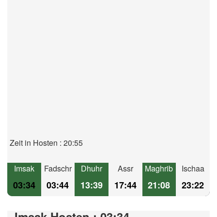
Zeit in Hosten : 20:55
Imsak
Fadschr
Dhuhr
Assr
Maghrib
Ischaa
03:34
03:44
13:39
17:44
21:08
23:22
Imsak Hosten : 03:34