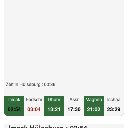
Zeit in Hülseburg : 00:36
Imsak
Fadschr
Dhuhr
Assr
Maghrib
Ischaa
02:54
03:04
13:21
17:30
21:02
23:29
Imsak Hülseburg : 02:54