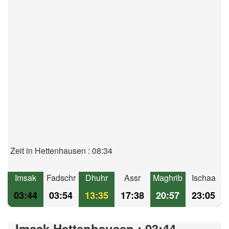
Zeit in Hettenhausen : 08:34
Imsak
Fadschr
Dhuhr
Assr
Maghrib
Ischaa
03:44
03:54
13:35
17:38
20:57
23:05
Imsak Hettenhausen : 03:44