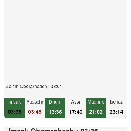
Zeit in Oberarnbach : 03:01
Imsak
Fadschr
Dhuhr
Assr
Maghrib
Ischaa
03:35
03:45
13:36
17:40
21:02
23:14
Imsak Oberarnbach : 03:35