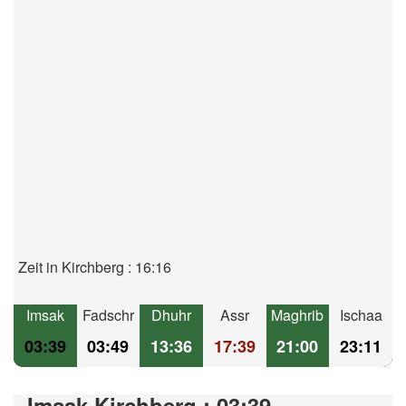
Zeit in Kirchberg : 16:16
Imsak
Fadschr
Dhuhr
Assr
Maghrib
Ischaa
03:39
03:49
13:36
17:39
21:00
23:11
Imsak Kirchberg : 03:39