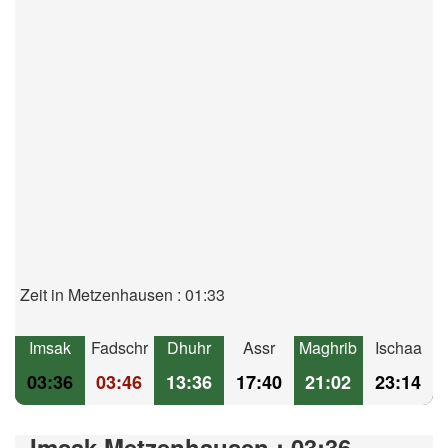
Zeit in Metzenhausen : 01:33
Imsak
Fadschr
Dhuhr
Assr
Maghrib
Ischaa
03:36
03:46
13:36
17:40
21:02
23:14
Imsak Metzenhausen : 03:36