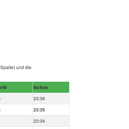
Spalte) und die
rib
Ischaa
5
23:36
3
23:35
1
23:34