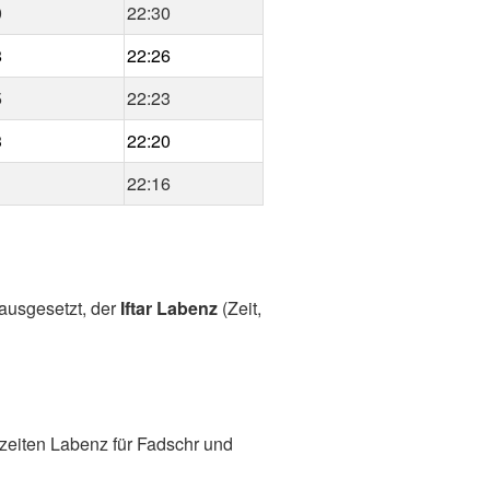
0
22:30
8
22:26
5
22:23
3
22:20
1
22:16
rausgesetzt, der
Iftar Labenz
(Zeit,
zeiten Labenz für Fadschr und