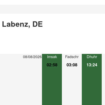
n Labenz, DE
08/08/2026
Imsak
Fadschr
Dhuhr
02:58
03:08
13:24