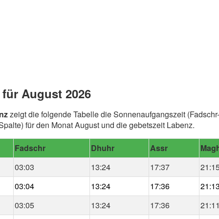
 für August 2026
nz
zeigt die folgende Tabelle die Sonnenaufgangszeit (Fadschr-
alte) für den Monat August und die gebetszeit Labenz.
Fadschr
Dhuhr
Assr
Magh
03:03
13:24
17:37
21:1
03:04
13:24
17:36
21:1
03:05
13:24
17:36
21:1