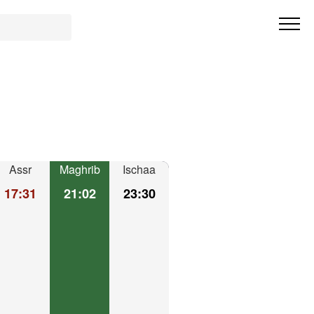
Assr
Maghrib
Ischaa
17:31
21:02
23:30