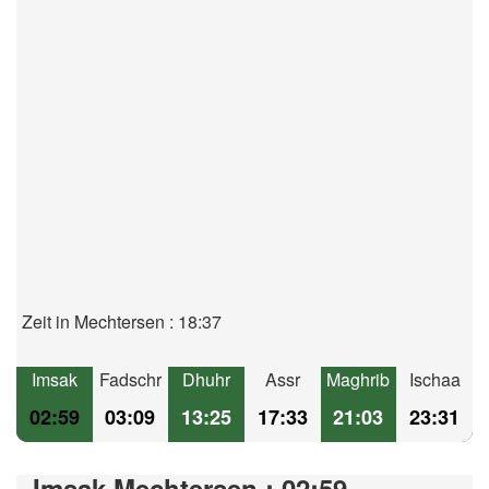
Zeit in Mechtersen : 18:37
Imsak
Fadschr
Dhuhr
Assr
Maghrib
Ischaa
02:59
03:09
13:25
17:33
21:03
23:31
Imsak Mechtersen : 02:59