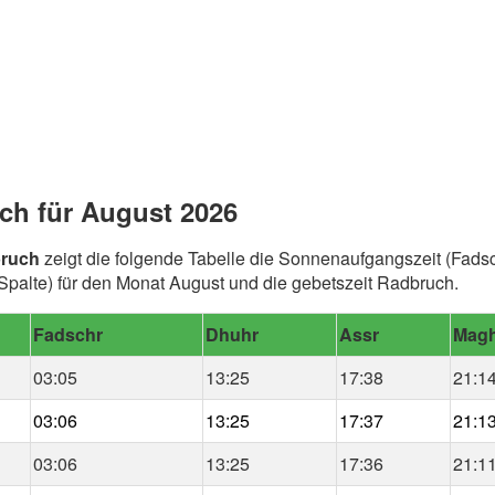
ch für August 2026
bruch
zeigt die folgende Tabelle die Sonnenaufgangszeit (Fadsc
palte) für den Monat August und die gebetszeit Radbruch.
Fadschr
Dhuhr
Assr
Magh
03:05
13:25
17:38
21:1
03:06
13:25
17:37
21:1
03:06
13:25
17:36
21:1