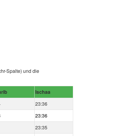
hr-Spalte) und die
rib
Ischaa
4
23:36
3
23:36
1
23:35