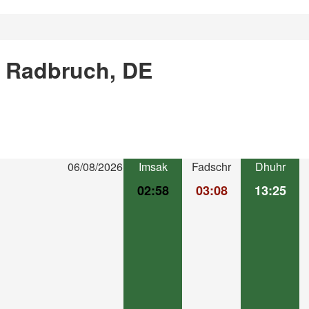
n Radbruch, DE
06/08/2026
Imsak
Fadschr
Dhuhr
02:58
03:08
13:25