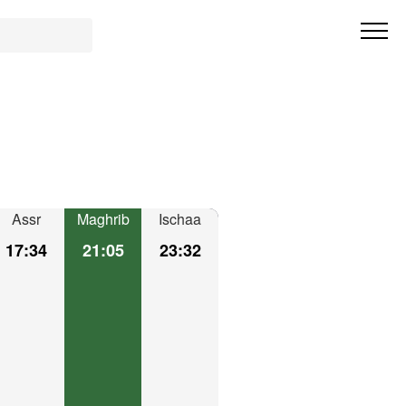
Assr
Maghrib
Ischaa
17:34
21:05
23:32