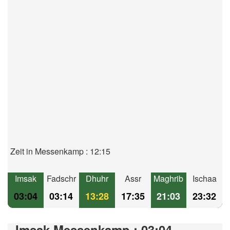
Zeit in Messenkamp : 12:15
Imsak
Fadschr
Dhuhr
Assr
Maghrib
Ischaa
03:04
03:14
13:28
17:35
21:03
23:32
Imsak Messenkamp : 03:04