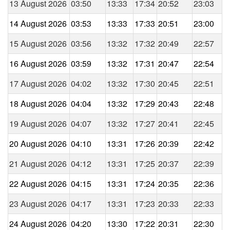
13 August 2026
03:50
13:33
17:34
20:52
23:03
14 August 2026
03:53
13:33
17:33
20:51
23:00
15 August 2026
03:56
13:32
17:32
20:49
22:57
16 August 2026
03:59
13:32
17:31
20:47
22:54
17 August 2026
04:02
13:32
17:30
20:45
22:51
18 August 2026
04:04
13:32
17:29
20:43
22:48
19 August 2026
04:07
13:32
17:27
20:41
22:45
20 August 2026
04:10
13:31
17:26
20:39
22:42
21 August 2026
04:12
13:31
17:25
20:37
22:39
22 August 2026
04:15
13:31
17:24
20:35
22:36
23 August 2026
04:17
13:31
17:23
20:33
22:33
24 August 2026
04:20
13:30
17:22
20:31
22:30