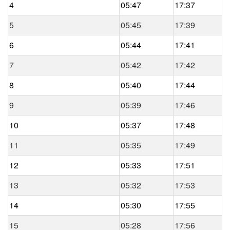
4
05:47
17:37
5
05:45
17:39
6
05:44
17:41
7
05:42
17:42
8
05:40
17:44
9
05:39
17:46
10
05:37
17:48
11
05:35
17:49
12
05:33
17:51
13
05:32
17:53
14
05:30
17:55
15
05:28
17:56