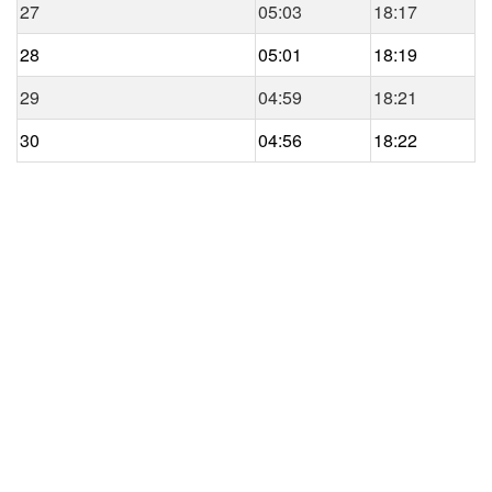
27
05:03
18:17
28
05:01
18:19
29
04:59
18:21
30
04:56
18:22