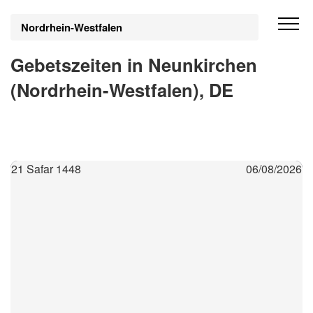
Nordrhein-Westfalen
Gebetszeiten in Neunkirchen
(Nordrhein-Westfalen), DE
21 Safar 1448
06/08/2026