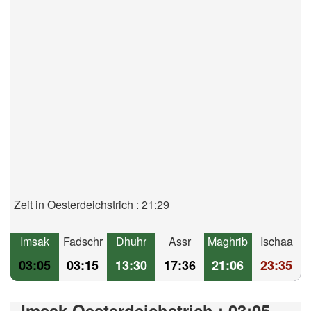
Zeit in Oesterdeichstrich : 21:29
Imsak
Fadschr
Dhuhr
Assr
Maghrib
Ischaa
03:05
03:15
13:30
17:36
21:06
23:35
Imsak Oesterdeichstrich : 03:05