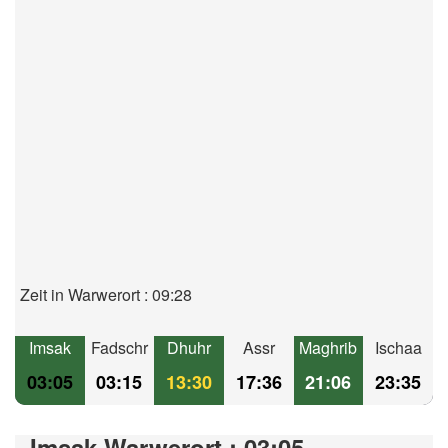
Zeit in Warwerort : 09:28
Imsak
Fadschr
Dhuhr
Assr
Maghrib
Ischaa
03:05
03:15
13:30
17:36
21:06
23:35
Imsak Warwerort : 03:05