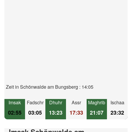
Zeit in Schönwalde am Bungsberg : 14:05
Imsak
Fadschr
Dhuhr
Assr
Maghrib
Ischaa
02:55
03:05
13:23
17:33
21:07
23:32
Imsak Schönwalde am