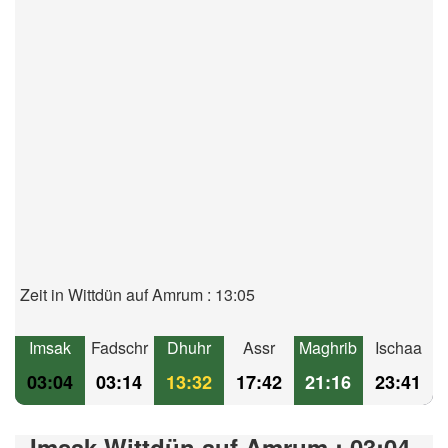
Zeit in Wittdün auf Amrum : 13:05
Imsak
Fadschr
Dhuhr
Assr
Maghrib
Ischaa
03:04
03:14
13:32
17:42
21:16
23:41
Imsak Wittdün auf Amrum : 03:04